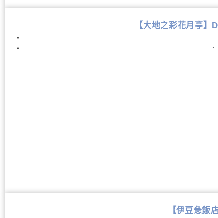
【大地之彩花月亭】Daichi
．
【伊豆急飯店】H