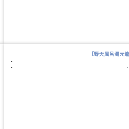
【野天風呂湯元龍泉】