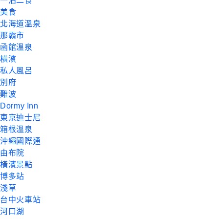
一泊二食
美食
北海道溫泉
那霸市
函館溫泉
橫濱
私人風呂
別府
難波
Dormy Inn
東京迪士尼
箱根溫泉
沖繩國際通
由布院
橫濱景點
博多站
淺草
台中火車站
河口湖