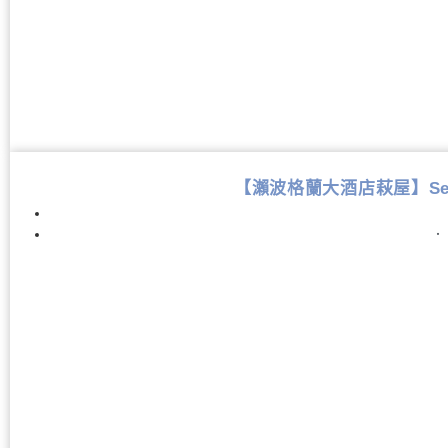
【瀨波格蘭大酒店萩屋】Senami
．