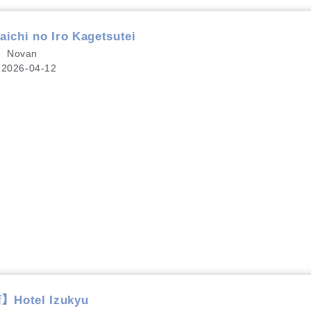
 no Iro Kagetsutei
Novan
2026-04-12
otel Izukyu