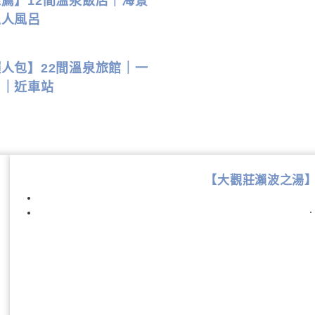
薦】12間溫泉飯店｜海景
私人風呂
人包】22間溫泉旅館｜一
呂｜近車站
【大觀莊瀨波之湯】Tai