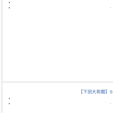
．
【下田大和館】Shim
．