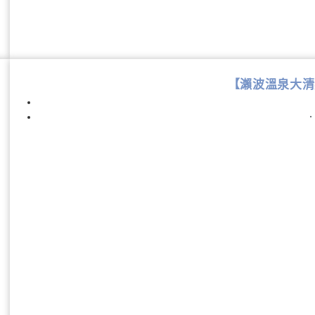
【瀨波溫泉大清莊】