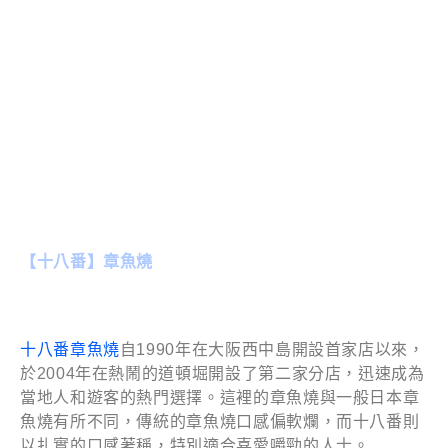
【十八番】章魚燒
十八番章魚燒
自1990年在大阪西中島開設首家店以來，
於2004年在熱鬧的道頓堀開設了第二家分店，迅速成為
當地人和遊客的熱門選擇。這裡的章魚燒與一般日本章
魚燒有所不同，傳統的章魚燒口感偏軟爛，而十八番則
以扎實的口感著稱，特別適合喜愛嚼勁的人士。