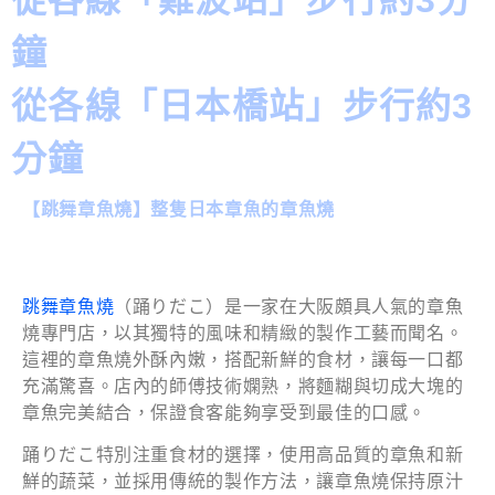
鐘
從各線「日本橋站」步行約3
分鐘
【跳舞章魚燒】整隻日本章魚的章魚燒
跳舞章魚燒
（踊りだこ）是一家在大阪頗具人氣的章魚
燒專門店，以其獨特的風味和精緻的製作工藝而聞名。
這裡的章魚燒外酥內嫩，搭配新鮮的食材，讓每一口都
充滿驚喜。店內的師傅技術嫻熟，將麵糊與切成大塊的
章魚完美結合，保證食客能夠享受到最佳的口感。
踊りだこ特別注重食材的選擇，使用高品質的章魚和新
鮮的蔬菜，並採用傳統的製作方法，讓章魚燒保持原汁