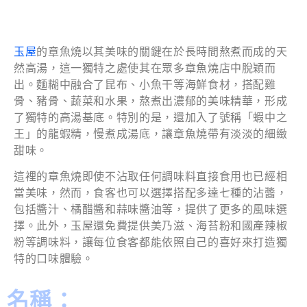
玉屋
的章魚燒以其美味的關鍵在於長時間熬煮而成的天
然高湯，這一獨特之處使其在眾多章魚燒店中脫穎而
出。麵糊中融合了昆布、小魚干等海鮮食材，搭配雞
骨、豬骨、蔬菜和水果，熬煮出濃郁的美味精華，形成
了獨特的高湯基底。特別的是，還加入了號稱「蝦中之
王」的龍蝦精，慢煮成湯底，讓章魚燒帶有淡淡的細緻
甜味。
這裡的章魚燒即使不沾取任何調味料直接食用也已經相
當美味，然而，食客也可以選擇搭配多達七種的沾醬，
包括醬汁、橘醋醬和蒜味醬油等，提供了更多的風味選
擇。此外，玉屋還免費提供美乃滋、海苔粉和國產辣椒
粉等調味料，讓每位食客都能依照自己的喜好來打造獨
特的口味體驗。
名稱：