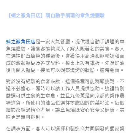
【蛸之徹角田店】親自動手調理的章魚燒體驗
蛸之徹角田店
是一家人氣餐廳，提供親自動手調理的章
魚燒體驗，讓食客能夠深入了解大阪著名的美食。客人
在選擇好章魚燒的種類後，會獲得用高湯和麵粉調和而
成的液狀麵糊及各式配料。餐桌上設有鐵板，先塗好油
後再倒入麵糊，接著可以觀察燒烤的狀態，適時翻面。
對於沒有經驗的食客來說，這個過程可能稍顯挑戰，不
過不必擔心，隨時可以請工作人員提供協助。這裡特別
嚴選可供生食的生章魚，並且九條蔥是向京都的契作農
場進貨，所使用的油品也選擇零膽固醇的菜籽油。每個
細節都經過精心考量，讓章魚燒既安心安全又健康，美
味更是無可挑剔。
在調味方面，客人可以選擇和製造商共同開發的獨家醬