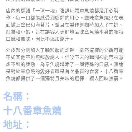
店內的標語「一球一魂」強調每顆章魚燒都是用心製
作，每一口都能感受到廚師的用心。鹽味章魚燒只在表
面撒上鹽巴和海苔片，並且在製作麵糊時加入了牛奶、
紅薑和小蝦，旨在讓客人更好地品味章魚燒本身的獨特
口感和風味，因此不添加醬汁。
外皮部分則加入了顆粒狀的炸麩，雖然這樣的外觀可能
不如其他章魚燒那般誘人，但咬下去的瞬間卻能帶來意
想不到的脆勁，為章魚燒增添了一層特殊的口感。無論
是對於章魚燒的愛好者還是首次品嘗的食客，十八番章
魚燒都提供了一個獨特且美味的選擇，讓人回味無窮。
名稱：
十八番章魚燒
地址：