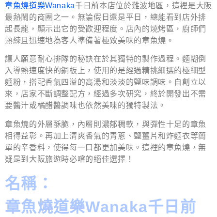
章魚燒道樂Wanaka
千日前本店位於難波地區，這裡是大阪
最熱鬧的商圈之一。無論假日還是平日，總能看到店外排
起長龍，顯示出它的受歡迎程度。店內的燒烤區，廚師們
熟練且迅速地為客人準備著極致美味的章魚燒。
讓人願意耐心排隊的秘訣在於其獨特的製作過程。麵糊倒
入導熱速度快的銅板上，使用的是經過精挑細選的極細型
麵粉，搭配香氣四溢的高湯和淡淡的鹽味調味。自創立以
來，店家不斷調整配方，經過多次研究，終於開發出不需
要醬汁或橘醋醬調味也依然美味的獨特製法。
章魚燒的外層酥脆，內層則濃郁稠軟，與彈性十足的章魚
相得益彰。再加上清爽香氣的青蔥、鹽薑片和炸麵衣等簡
單的辛香料，使得每一口都更加美味。這裡的章魚燒，無
疑是到大阪旅遊時必嚐的絕佳選擇！
名稱：
章魚燒道樂Wanaka千日前