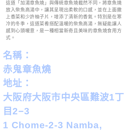
這道「加湯章魚燒」與傳統章魚燒截然不同，將章魚燒
放入柴魚高湯中，讓其呈現出柔軟的口感，並在上面撒
上香菜和少許柚子片，增添了清新的香氣。特別是在寒
冷的冬季，這道菜肴搭配溫暖的柴魚高湯，無疑能讓人
感到心頭暖意，是一種相當新奇且美味的章魚燒食用方
式。
名稱：
赤鬼章魚燒
地址：
大阪府大阪市中央區難波1丁
目2−3
1 Chome-2-3 Namba,