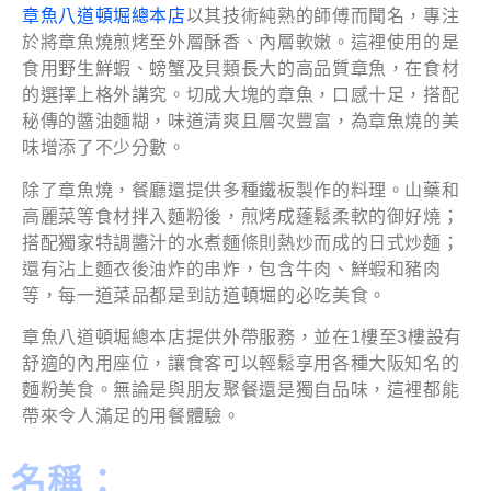
章魚八道頓堀總本店
以其技術純熟的師傅而聞名，專注
於將章魚燒煎烤至外層酥香、內層軟嫩。這裡使用的是
食用野生鮮蝦、螃蟹及貝類長大的高品質章魚，在食材
的選擇上格外講究。切成大塊的章魚，口感十足，搭配
秘傳的醬油麵糊，味道清爽且層次豐富，為章魚燒的美
味增添了不少分數。
除了章魚燒，餐廳還提供多種鐵板製作的料理。山藥和
高麗菜等食材拌入麵粉後，煎烤成蓬鬆柔軟的御好燒；
搭配獨家特調醬汁的水煮麵條則熱炒而成的日式炒麵；
還有沾上麵衣後油炸的串炸，包含牛肉、鮮蝦和豬肉
等，每一道菜品都是到訪道頓堀的必吃美食。
章魚八道頓堀總本店提供外帶服務，並在1樓至3樓設有
舒適的內用座位，讓食客可以輕鬆享用各種大阪知名的
麵粉美食。無論是與朋友聚餐還是獨自品味，這裡都能
帶來令人滿足的用餐體驗。
名稱：