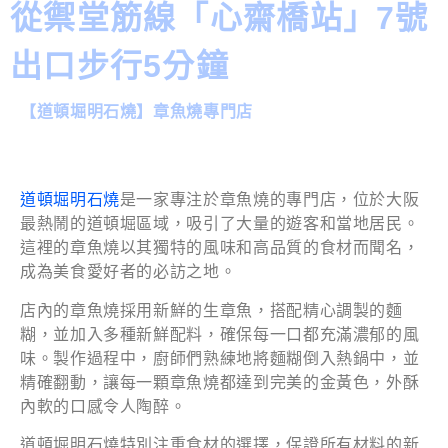
從禦堂筋線「心齋橋站」7號
出口步行5分鐘
【道頓堀明石燒】章魚燒專門店
道頓堀明石燒
是一家專注於章魚燒的專門店，位於大阪
最熱鬧的道頓堀區域，吸引了大量的遊客和當地居民。
這裡的章魚燒以其獨特的風味和高品質的食材而聞名，
成為美食愛好者的必訪之地。
店內的章魚燒採用新鮮的生章魚，搭配精心調製的麵
糊，並加入多種新鮮配料，確保每一口都充滿濃郁的風
味。製作過程中，廚師們熟練地將麵糊倒入熱鍋中，並
精確翻動，讓每一顆章魚燒都達到完美的金黃色，外酥
內軟的口感令人陶醉。
道頓堀明石燒特別注重食材的選擇，保證所有材料的新