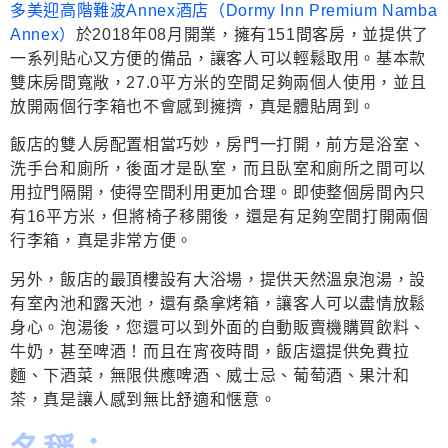
多美迎高階難波Annex酒店（Dormy Inn Premium Namba
Annex）
於2018年08月開業，擁有151間客房，並提供了
一系列貼心又方便的備品，讓客人可以輕鬆取用。基本款
雙床房間寬敞，27.0平方米的空間足夠兩個人使用，並且
放開兩個行李箱也不會感到擁擠，真是體貼周到。
飯店的雙人房配置相當巧妙，房門一打開，前方是浴室、
洗手台和廁所，後面才是臥室，而且臥室和廁所之間可以
用拉門隔開，使得空間利用更加合理。即使整個房間內只
有16平方米，但將椅子移開後，還是有足夠空間打開兩個
行李箱，真是非常方便。
另外，飯店的最頂樓設有大浴場，提供天然溫泉泡湯，設
有室內池和露天池，還有桑拿烤箱，讓客人可以盡情放鬆
身心。泡湯後，您還可以到外面的自動販賣機購買飲料、
牛奶，甚至啤酒！而且在宵夜時間，飯店還提供免費拉
麵、下酒菜，無限供應啤酒、威士忌、葡萄酒、果汁和
茶，真是讓人感到無比舒適和惬意。