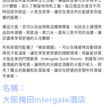
酒店還提供當地傳統文化活動，讓國際旅客可以參與手工
DIY體驗，深入了解當地特色工藝。每日酒店也會在不同
時段提供飲品、小食及宵夜，讓您在酒店內也能感受到溫
暖的服務。
備品方面，您可以自由領取且種類豐富，包括女士護理用
品如布頭箍、卸妝油、漱口水，還有三款不同的浴鹽，讓
您盡情享受舒適的入住體驗。
所有房間均配備了「晚安開關」，可以在睡覺時自動逐漸
降低冷氣溫度，讓您享受更舒適的睡眠環境。而最能欣賞
大阪全景的門間套房（Intergate Suite Room）則擁有180
度環繞的落地窗，讓明亮的光線從頂層的大窗戶射入，照
亮了獨立的客廳和臥室區域，讓您在舒適的空間中欣賞城
市美景。
名稱：
大阪梅田Intergate酒店