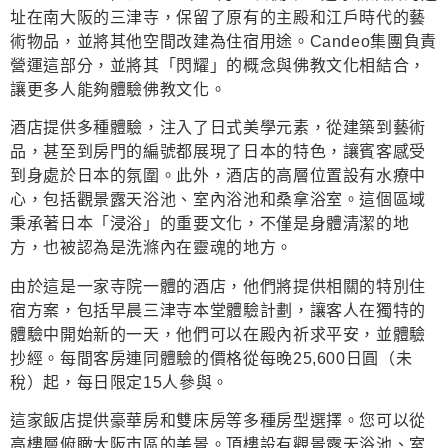
址在南大阪的三津寺，保留了原有的主殿和江戶時代的藝
術物品，並將其他空間改建為住宿用途。Candeo集團負責
營運這部分，並將其「閃耀」的概念與佛教文化相結合，
讓更多人能夠體驗佛教文化。
酒店提供多種體驗，注入了日式美學元素，從建築到藝術
品，甚至到房門的編號都展現了日本的特色，讓賓客感受
到身處於日本的氛圍。此外，酒店的高層位置設有水療中
心，包括觀景露天浴池、室內浴池和桑拿浴室。這個區域
秉承著日本「浸浴」的重要文化，不僅是身體清潔的地
方，也被認為是洗滌內在靈魂的地方。
由於這是一家寺院一體的酒店，他們將提供相關的特別住
宿方案，包括早晨三津寺本堂體驗計劃，讓客人在獨特的
體驗中開始新的一天，他們可以在殿內祈求平安，並體驗
抄經。每間客房連同體驗的價格從每晚25,600日圓（未
稅）起，每日限定15人參與。
這家飯店提供豪華房和雙床房等多種房型選擇。您可以從
高樓層俯瞰大阪市區的美景。頂樓設有觀景露天浴池、室