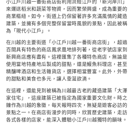
小江戶川越一番街商店街利用流經江戶的「新河岸川」
來運送稻米和蔬菜等物資，因而繁榮興盛，成為重要的
商業樞紐。如今，街道上仍保留著許多充滿風情的藏造
建築，並擁有多個完整保留當時風貌的景點，因此被稱
為「現代小江戶」。
在川越的主要街道「小江戶川越一番街商店街」，超過
百間具有特色的商店鳳求凰地排列著，從老字號店家到
新興商店應有盡有。這裡匯集了各種特色商店，無論是
使用當地特產地瓜製成的甜點，還是鰻魚料理店，甚至
精釀啤酒店和生活雜貨店，選擇相當豐富。此外，外帶
的甜點和美食也多元，讓人垂涎欲滴。
在這裡，還能見到被稱為川越最古老的藏造建築「大澤
家住宅」，這座建築已被指定為國家重要文化財。時之
鐘作為川越的象徵，每天報時四次，無疑是遊客必訪的
景點之一。在商店街漫步的同時，欣賞歷史建築，走訪
各式各樣的店家，能深入體驗小江戶川越獨特的韻味。