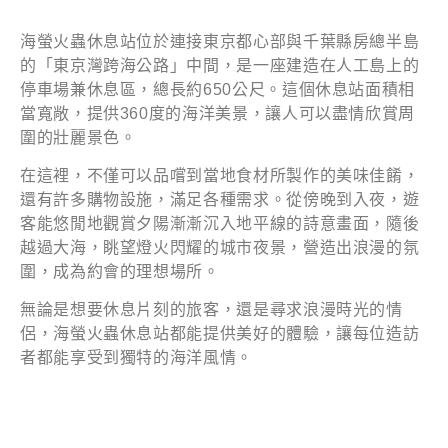
海螢火蟲休息站位於連接東京都心部與千葉縣房總半島
的「東京灣跨海公路」中間，是一座建造在人工島上的
停車場兼休息區，總長約650公尺。這個休息站面積相
當寬敞，提供360度的海洋美景，讓人可以盡情欣賞周
圍的壯麗景色。
在這裡，不僅可以品嚐到當地食材所製作的美味佳餚，
還有許多購物設施，滿足各種需求。從傍晚到入夜，遊
客能悠閒地觀賞夕陽漸漸沉入地平線的詩意畫面，隨後
越過大海，眺望燈火閃耀的城市夜景，營造出浪漫的氛
圍，成為約會的理想場所。
無論是想要休息片刻的旅客，還是尋求浪漫時光的情
侶，海螢火蟲休息站都能提供美好的體驗，讓每位造訪
者都能享受到獨特的海洋風情。