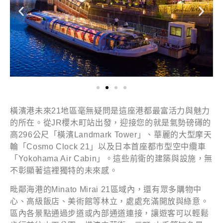
橫濱港未來21地區毫無疑問是這座港都最富活力與魅力
的所在。從JR櫻木町站出發，迎接您的就是氣勢磅礡的
高296公尺「橫濱Landmark Tower」、華麗的大型摩天
輪「Cosmo Clock 21」以及日本首座都市型空中纜車
「Yokohama Air Cabin」。這些前衛的建築與設施，無
不彰顯著這裡獨特的未來感。
毗鄰海港的Minato Mirai 21區域內，還有眾多購物中
心、高級飯店、美術館等林立，處處充滿開放與綠意。
區內各景點通過步道或內部通道連接，讓遊客可以輕鬆