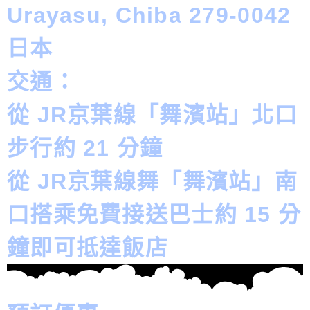
Urayasu, Chiba 279-0042
日本
交通：
從 JR京葉線「舞濱站」北口
步行約 21 分鐘
從 JR京葉線舞「舞濱站」南
口搭乘免費接送巴士約 15 分
鐘即可抵達飯店