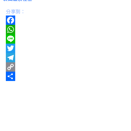
分享到：
Facebook
WhatsApp
Line
Twitter
Telegram
Copy
Link
分
享