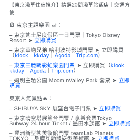
【東京淺草住宿推介】精選20間淺草站飯店｜交通方
便
🎡 東京主題樂園 🎢：
– 東京迪士尼度假區一日門票｜Tokyo Disney
Resort ➤
立即購買
– 東京華納兄弟 哈利波特影城門票 ➤ 立即購買
（
klook
｜
kkday
｜
Agoda
｜
Trip.com
）
–
東京三麗鷗彩虹樂園門票
➤ 立即購買（
klook
｜
kkday
｜
Agoda
｜
Trip.com
）
– 姆明主題公園 MoominValley Park 套票 ➤
立即
購買
東京人氣景點🔥：
– SHIBUYA SKY 展望台電子門票 ➤
立即購買
– 東京晴空塔展望台門票 / 享樂套票Tokyo
Subway 24-hour Ticket / 墨田水族館 ➤
立即購買
– 豐洲新型態美術館門票 teamLab Planets
TOKYO｜身體互動體驗型美術館 ➤
立即購買