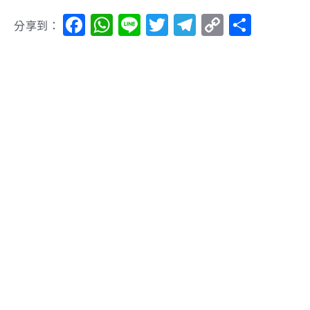
Facebook
WhatsApp
Line
Twitter
Telegram
Copy
分
分享到：
Link
享