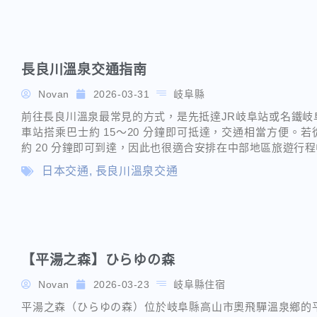
長良川溫泉交通指南
Novan
2026-03-31
岐阜縣
前往長良川溫泉最常見的方式，是先抵達JR岐阜站或名鐵岐
車站搭乘巴士約 15～20 分鐘即可抵達，交通相當方便。若
約 20 分鐘即可到達，因此也很適合安排在中部地區旅遊行程中
日本交通
,
長良川溫泉交通
【平湯之森】ひらゆの森
Novan
2026-03-23
岐阜縣住宿
平湯之森（ひらゆの森）位於岐阜縣高山市奧飛驒溫泉鄉的