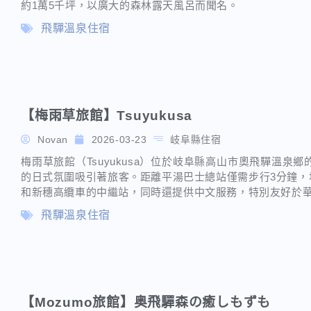
約1萬5千坪，以廣大的森林露天風呂而聞名。
飛驒溫泉住宿
【梅雨草旅館】Tsuyukusa
Novan
2026-03-23
岐阜縣住宿
梅雨草旅館（Tsuyukusa）位於岐阜縣高山市奧飛驒溫泉
的日式氛圍吸引著旅客。距離平湯巴士總站僅需步行3分鐘，
和新穗高纜車的中繼站，同時還提供中文服務，特別友好於
飛驒溫泉住宿
【Mozumo旅館】奥飛驒森の癒しもずも