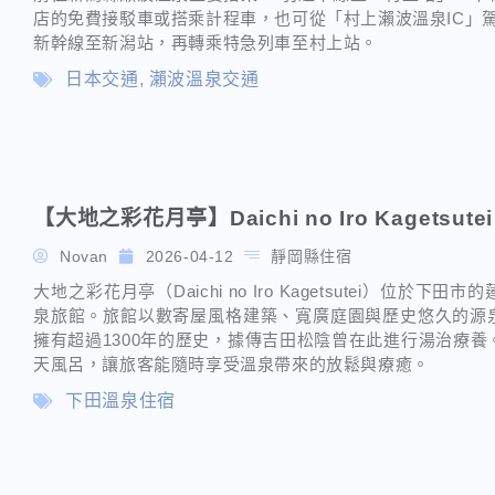
店的免費接駁車或搭乘計程車，也可從「村上瀨波溫泉IC」駕
新幹線至新潟站，再轉乘特急列車至村上站。
日本交通
,
瀨波溫泉交通
【大地之彩花月亭】Daichi no Iro Kagetsutei
Novan
2026-04-12
靜岡縣住宿
大地之彩花月亭（Daichi no Iro Kagetsutei）
泉旅館。旅館以數寄屋風格建築、寬廣庭園與歷史悠久的源
擁有超過1300年的歷史，據傳吉田松陰曾在此進行湯治療養
天風呂，讓旅客能隨時享受溫泉帶來的放鬆與療癒。
下田溫泉住宿