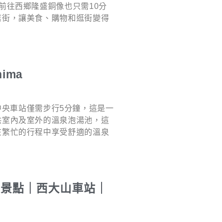
前往西鄉隆盛銅像也只需10分
店街，讓美食、購物和逛街變得
ima
鹿兒島中央車站僅需步行5分鐘，這是一
供室內及室外的溫泉泡湯池，這
在繁忙的行程中享受舒適的溫泉
宿景點｜西大山車站｜