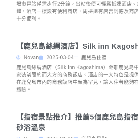
場市電站僅需步行2分鐘，出站後便可輕鬆抵達酒店。
鐘，酒店一樓設有便利商店，周邊還有唐吉訶德及商
十分便利。
【鹿兒島絲綢酒店】Silk inn Kagosh
Novan
2025-03-04
鹿兒島住宿
鹿兒島絲綢酒店（Silk Inn Kagoshima）距離
家裝潢簡約而大方的商務飯店。酒店的一大特色是提
在鹿兒島市內的商務飯店中頗為罕見，讓入住者能夠
體驗。
【指宿景點推介】推薦5個鹿兒島指
砂浴溫泉