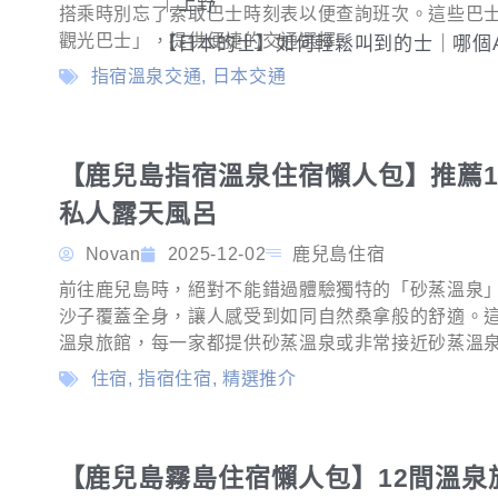
｜上野
搭乘時別忘了索取巴士時刻表以便查詢班次。這些巴
觀光巴士」，提供便捷的交通選擇。
【日本的士】如何輕鬆叫到的士｜哪個A
指宿溫泉交通
,
日本交通
【鹿兒島指宿溫泉住宿懶人包】推薦1
私人露天風呂
Novan
2025-12-02
鹿兒島住宿
前往鹿兒島時，絕對不能錯過體驗獨特的「砂蒸溫泉
沙子覆蓋全身，讓人感受到如同自然桑拿般的舒適。這
溫泉旅館，每一家都提供砂蒸溫泉或非常接近砂蒸溫
住宿
,
指宿住宿
,
精選推介
【鹿兒島霧島住宿懶人包】12間溫泉