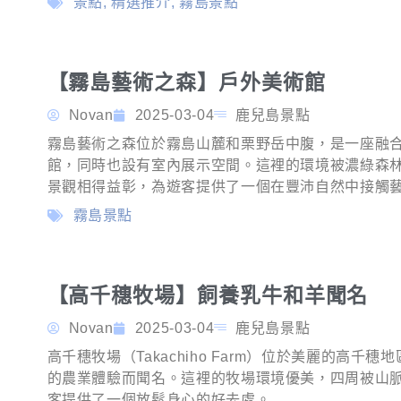
景點
,
精選推介
,
霧島景點
【霧島藝術之森】戶外美術館
Novan
2025-03-04
鹿兒島景點
霧島藝術之森位於霧島山麓和栗野岳中腹，是一座融
館，同時也設有室內展示空間。這裡的環境被濃綠森
景觀相得益彰，為遊客提供了一個在豐沛自然中接觸
霧島景點
【高千穗牧場】飼養乳牛和羊聞名
Novan
2025-03-04
鹿兒島景點
高千穗牧場（Takachiho Farm）位於美麗的高
的農業體驗而聞名。這裡的牧場環境優美，四周被山
客提供了一個放鬆身心的好去處。