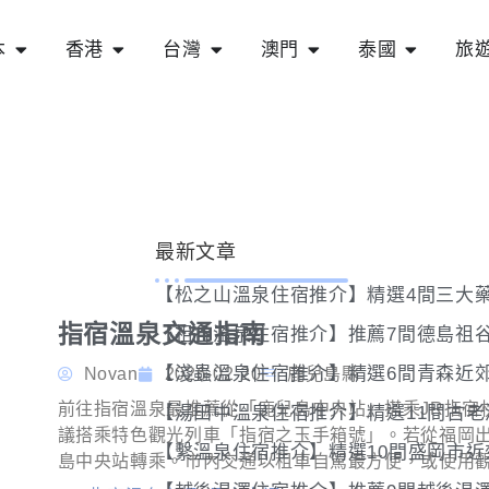
本
香港
台灣
澳門
泰國
旅
最新文章
【松之山溫泉住宿推介】精選4間三大
指宿溫泉交通指南
【祖谷溫泉住宿推介】推薦7間德島祖
【淺蟲溫泉住宿推介】精選6間青森近
Novan
2026-02-20
鹿兒島縣
前往指宿溫泉最推薦從「鹿兒島中央站」搭乘JR指宿枕
【湯田中溫泉住宿推介】精選11間古老
議搭乘特色觀光列車「指宿之玉手箱號」。若從福岡
【繫溫泉住宿推介】精選10間盛岡市近
島中央站轉乘。市內交通以租車自駕最方便，或使用