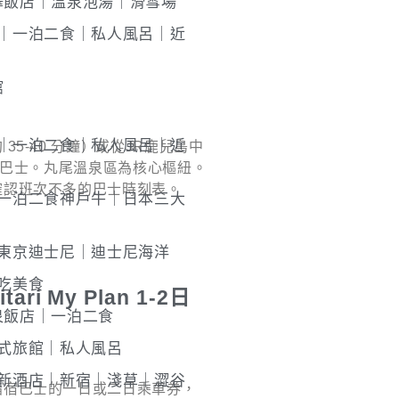
澤飯店｜溫泉泡湯｜滑雪場
館｜一泊二食｜私人風呂｜近
館
館｜一泊二食｜私人風呂｜近
5-40 分鐘）或從JR鹿兒島中
乘巴士。丸尾溫泉區為核心樞紐。
確認班次不多的巴士時刻表。
｜一泊二食神戶牛｜日本三大
近東京迪士尼｜迪士尼海洋
吃美食
i My Plan 1-2日
泉飯店｜一泊二食
日式旅館｜私人風呂
間新酒店｜新宿｜淺草｜澀谷
指宿巴士的一日或二日乘車券，