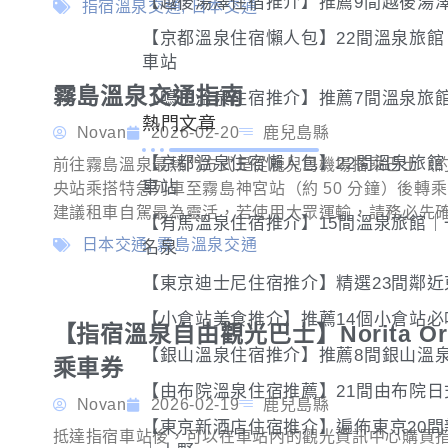
【越後湯澤住宿推介】推薦9間越後湯
指宿溫泉交通
,
日本交通
【京都溫泉住宿懶人包】22間溫泉旅
車站
霧島溫泉交通指南
【鳴子溫泉住宿推介】推薦7間溫泉旅
熱門文章
Novan
2026-02-20
鹿兒島縣
【京都溫泉住宿懶人包】22間溫泉旅
前往霧島溫泉最熱門方式是從鹿兒島機場搭乘巴士（約 3
車站
央站乘搭特急列車至霧島神宮站（約 50 分鐘）後轉
建議租車自駕最為靈活，若使用大眾運輸，請務必先
【有馬溫泉住宿推介】15間溫泉旅館
日本交通
,
霧島溫泉交通
名泉
【東京迪士尼住宿推介】精選23間鄰
【小倉站美食推介】推薦14個小倉站必
【指宿溫泉自由觀光巴士】Norita Oritar
【銀山溫泉住宿推介】推薦8間銀山溫
乘車券
【由布院溫泉住宿推薦】21間由布院
Novan
2026-02-19
鹿兒島縣
【東京新酒店住宿推介】遍佈東京20
抵達指宿車站後，可以在車站內的觀光資訊中心購買