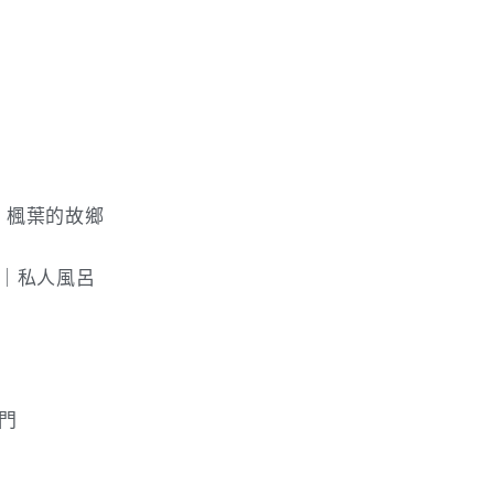
｜楓葉的故鄉
食｜私人風呂
門