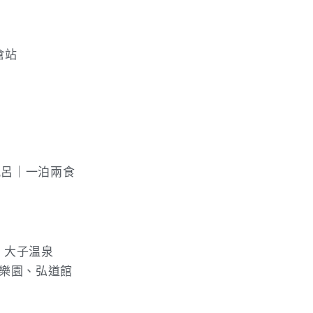
倉站
風呂｜一泊兩食
｜大子温泉
偕樂園、弘道館