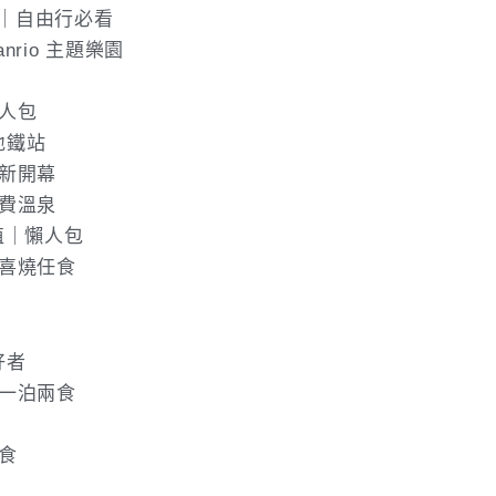
｜自由行必看
anrio 主題樂園
人包
地鐵站
新開幕
費溫泉
值｜懶人包
壽喜燒任食
好者
｜一泊兩食
食