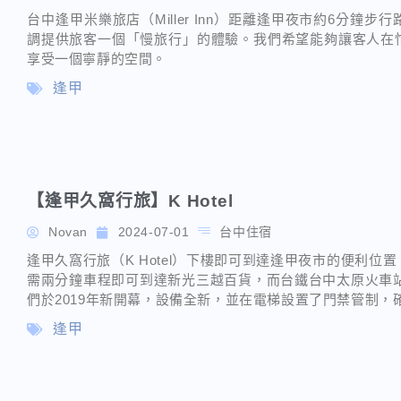
台中逢甲米樂旅店（Miller Inn）距離逢甲夜市約6分
調提供旅客一個「慢旅行」的體驗。我們希望能夠讓客人在
享受一個寧靜的空間。
逢甲
【逢甲久窩行旅】K Hotel
Novan
2024-07-01
台中住宿
逢甲久窩行旅（K Hotel）下樓即可到達逢甲夜市的便利
需兩分鐘車程即可到達新光三越百貨，而台鐵台中太原火車站
們於2019年新開幕，設備全新，並在電梯設置了門禁管制，
逢甲