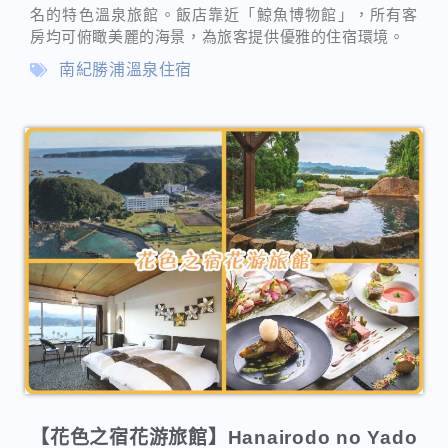
【花色之宿花游旅館】Hanairodo no Yado
Kayuu
Novan
2026-03-10
和歌山住宿
花色之宿花游旅館（Hanairodo no Yado Kayuu）位於和
歌山縣，這是一家將自然美景與傳統日式風情完美結合
的溫泉旅館。旅館的建築風格傳承了日本古典美，提供
了一個寧靜而溫馨的住宿環境。