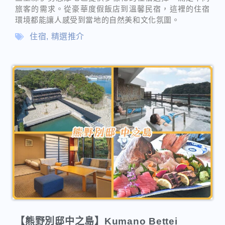
【熊野別邸中之島】Kumano Bettei
Nakanoshima
Novan
2026-03-10
和歌山住宿
熊野別邸中之島（Kumano Bettei Nakanoshima）位於
和歌山縣那智勝浦町，是一個獨特的「一島一飯店」溫
泉度假勝地。該旅館坐落於勝浦灣內的獨立島嶼上，住
客須從陸地碼頭搭乘專用的接駁小船前往，營造出極具