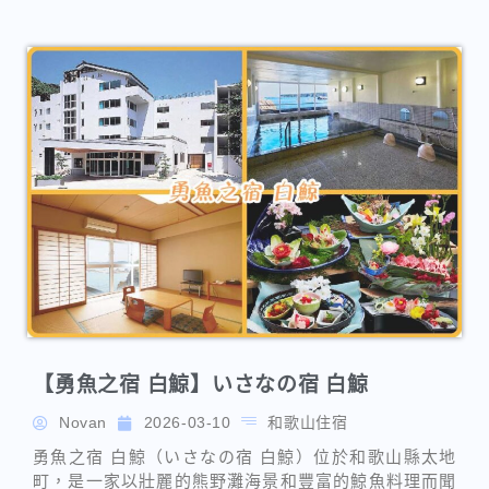
【勇魚之宿 白鯨】いさなの宿 白鯨
Novan
2026-03-10
和歌山住宿
勇魚之宿 白鯨（いさなの宿 白鯨）位於和歌山縣太地
町，是一家以壯麗的熊野灘海景和豐富的鯨魚料理而聞
名的特色溫泉旅館。飯店靠近「鯨魚博物館」，所有客
房均可俯瞰美麗的海景，為旅客提供優雅的住宿環境。
南紀勝浦溫泉住宿