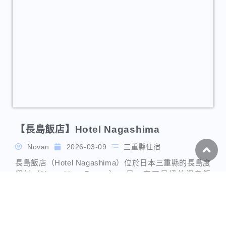
【長島飯店】Hotel Nagashima
Novan
2026-03-09
三重縣住宿
長島飯店（Hotel Nagashima）位於日本三重縣的長島度
假村（Nagashima Resort），是一家四星級的溫泉飯
店。該飯店因其優越的地理位置而廣受歡迎，與長島溫
泉樂園、名花之里以及三井Outlet Park 爵士之夢長島相
鄰，非常適合家庭旅遊和樂園愛好者。
長島溫泉住宿