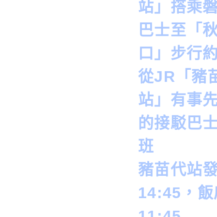
站」搭乘
巴士至「
口」步行約
從JR「豬
站」有事
的接駁巴士
班
豬苗代站
14:45，
11:45