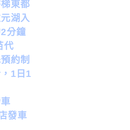
磐梯東都
秋元湖入
2分鐘
苗代
先預約制
，1日1
發車
飯店發車