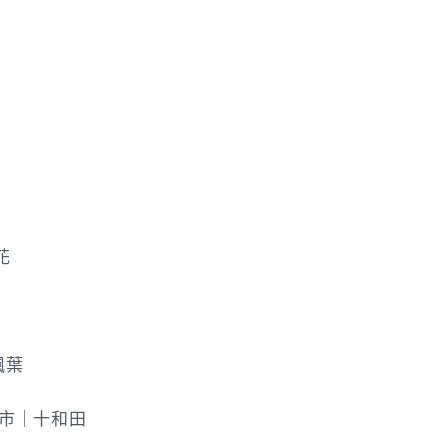
花
楓葉
戶市｜十和田