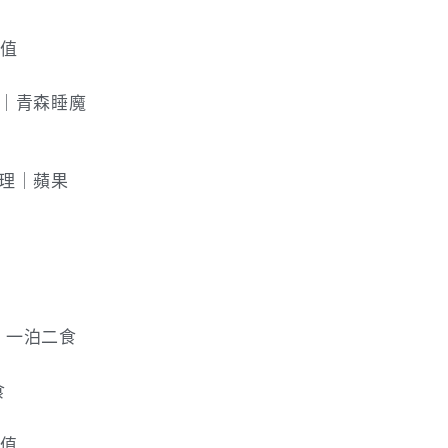
P值
湖｜青森睡魔
料理｜蘋果
｜一泊二食
食
P值