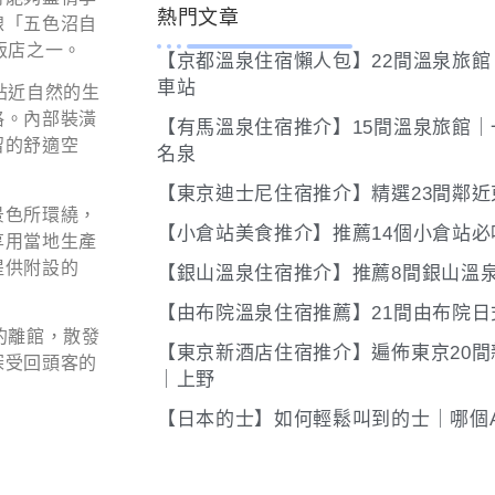
熱門文章
線「五色沼自
飯店之一。
【京都溫泉住宿懶人包】22間溫泉旅
車站
貼近自然的生
格。內部裝潢
【有馬溫泉住宿推介】15間溫泉旅館
留的舒適空
名泉
【東京迪士尼住宿推介】精選23間鄰
景色所環繞，
【小倉站美食推介】推薦14個小倉站必
享用當地生產
提供附設的
【銀山溫泉住宿推介】推薦8間銀山溫
【由布院溫泉住宿推薦】21間由布院
的離館，散發
【東京新酒店住宿推介】遍佈東京20
深受回頭客的
｜上野
【日本的士】如何輕鬆叫到的士｜哪個A