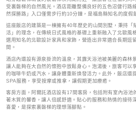
受裏磐梯的自然風光。酒店距離整備良好的五色沼健行路
然探勝路」入口僅需步行約10分鐘，是福島縣知名的度假
這座飯店的建築是一棟擁有40年歷史的山間別墅，秉持「
活」的理念，在傳統日式風格的基礎上重新融入了北歐風
選用知名的北歐設計家具和家飾，營造出非常適合長期逗
間。
酒店內還設有源泉掛流的溫泉，其露天浴池被美麗的森林
讓人能夠在大自然的懷抱中放鬆身心。泡湯後，旅客可以
的咖啡牛奶或汽水，讓身體重新焕發活力。此外，飯店還
SPA服務，享受按摩或推拿，讓假期更加療癒。
客房方面，阿爾託酒店設有17間客房，包括附有室內浴池
著木質的馨香，讓人倍感舒適。貼心的服務和熱情的接待
喜愛，是探索裏磐梯的理想落腳點。