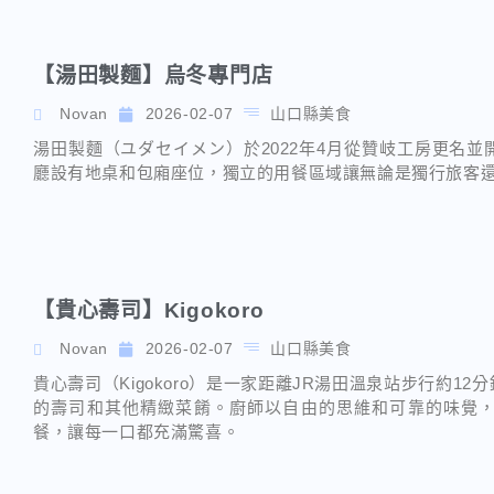
【湯田製麵】烏冬專門店
Novan
2026-02-07
山口縣美食
湯田製麵（ユダセイメン）於2022年4月從贊岐工房更名
廳設有地桌和包廂座位，獨立的用餐區域讓無論是獨行旅客
【貴心壽司】Kigokoro
Novan
2026-02-07
山口縣美食
貴心壽司（Kigokoro）是一家距離JR湯田溫泉站步行約
的壽司和其他精緻菜餚。廚師以自由的思維和可靠的味覺
餐，讓每一口都充滿驚喜。