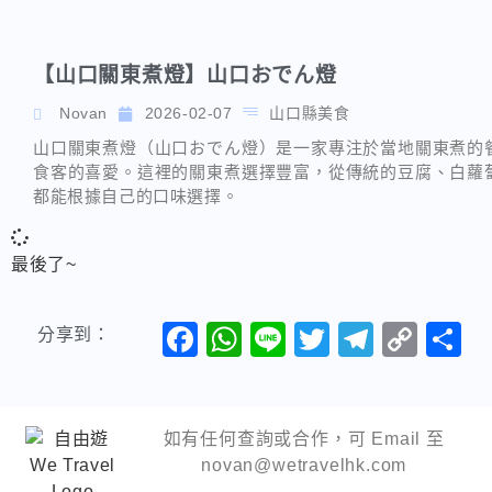
【山口關東煮燈】山口おでん燈
Novan
2026-02-07
山口縣美食
山口關東煮燈（山口おでん燈）是一家專注於當地關東煮的
食客的喜愛。這裡的關東煮選擇豐富，從傳統的豆腐、白蘿
都能根據自己的口味選擇。
最後了~
Facebook
WhatsApp
Line
Twitter
Telegr
Cop
分享到：
Link
如有任何查詢或合作，可 Email 至
novan@wetravelhk.com